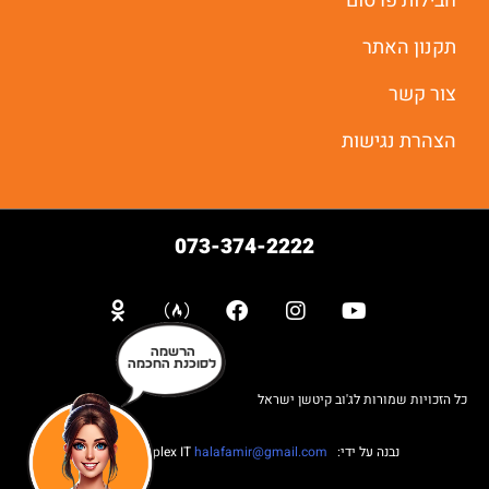
חבילות פרסום
תקנון האתר
יאללה מתחילים
צור קשר
הצהרת נגישות
073-374-2222
הרשמה
לסוכנת החכמה
כל הזכויות שמורות לג'וב קיטשן ישראל
נבנה על ידי: Web complex IT
halafamir@gmail.com