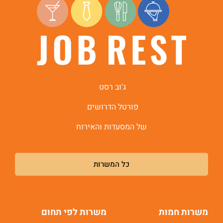
היי, אני סיגי
הצ'אטבוט החכמה
של
ג'וב רסט.
ג'וב רסט
פורטל הדרושים
של המסעדות והאירוח
כל המשרות
משרות חמות
משרות לפי תחום