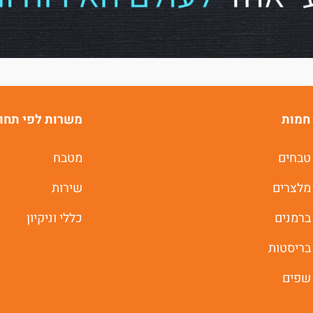
של
ג'וב רסט.
חמות
משרות לפי תחו
טבחים
מטבח
משרות חמות לוואטסאפ
מלצרים
שירות
ברמנים
כללי וניקיון
תוך 60 שניות
בריסטות
יאללה מתחילים
שפים