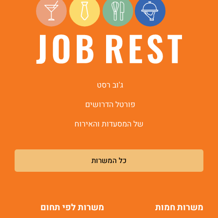
היי, אני סיגי
הצ'אטבוט החכמה
של
ג'וב רסט.
ג'וב רסט
פורטל הדרושים
של המסעדות והאירוח
כל המשרות
משרות חמות
משרות לפי תחום