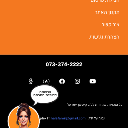
חבילות פרסום
תקנון האתר
צור קשר
הצהרת נגישות
073-374-2222
הרשמה
לסוכנת החכמה
כל הזכויות שמורות לג'וב קיטשן ישראל
נבנה על ידי: Web complex IT
halafamir@gmail.com