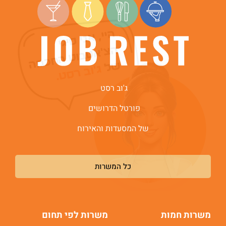
היי, אני סיגי
הצ'אטבוט החכמה
של
ג'וב רסט.
ג'וב רסט
פורטל הדרושים
של המסעדות והאירוח
כל המשרות
משרות חמות
משרות לפי תחום