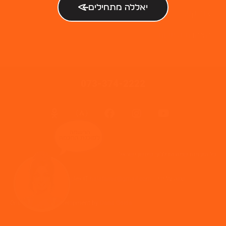
יאללה מתחילים
צור קשר
הצהרת נגישות
073-374-2222
הרשמה
לסוכנת החכמה
כל הזכויות שמורות לג'וב קיטשן ישראל
נבנה על ידי: Web complex IT
halafamir@gmail.com
Online Business Development by
Dana Golds