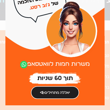
של
ג'וב רסט.
חמות
משרות לפי תחו
טבחים
מטבח
משרות חמות לוואטסאפ
מלצרים
שירות
ברמנים
כללי וניקיון
תוך 60 שניות
בריסטות
יאללה מתחילים
שפים