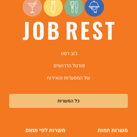
היי, אני סיגי
הצ'אטבוט החכמה
של
ג'וב רסט.
ג'וב רסט
פורטל הדרושים
של המסעדות והאירוח
כל המשרות
משרות חמות
משרות לפי תחום