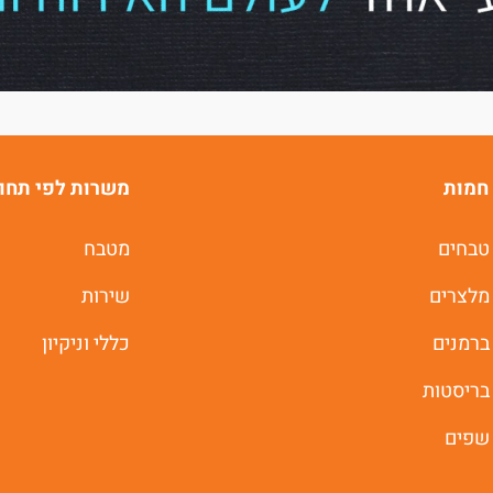
של
ג'וב רסט.
חמות
משרות לפי תחו
טבחים
מטבח
משרות חמות לוואטסאפ
מלצרים
שירות
ברמנים
כללי וניקיון
תוך 60 שניות
בריסטות
יאללה מתחילים
שפים