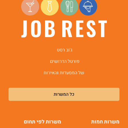
היי, אני סיגי
הצ'אטבוט החכמה
של
ג'וב רסט.
ג'וב רסט
פורטל הדרושים
של המסעדות והאירוח
כל המשרות
משרות חמות
משרות לפי תחום