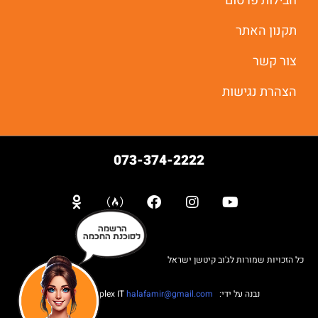
חבילות פרסום
תקנון האתר
צור קשר
הצהרת נגישות
073-374-2222
הרשמה
לסוכנת החכמה
כל הזכויות שמורות לג'וב קיטשן ישראל
נבנה על ידי: Web complex IT
halafamir@gmail.com