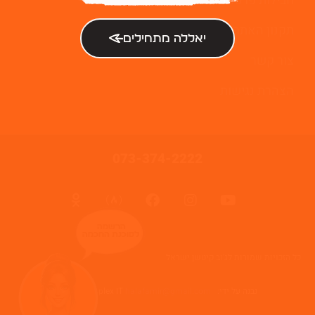
חבילות פרסום
תקנון האתר
יאללה מתחילים
צור קשר
הצהרת נגישות
073-374-2222
הרשמה
לסוכנת החכמה
כל הזכויות שמורות לג'וב קיטשן ישראל
נבנה על ידי: Web complex IT
halafamir@gmail.com