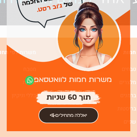
של
ג'וב רסט.
חמות
משרות לפי תחו
טבחים
מטבח
משרות חמות לוואטסאפ
מלצרים
שירות
ברמנים
כללי וניקיון
תוך 60 שניות
בריסטות
יאללה מתחילים
שפים