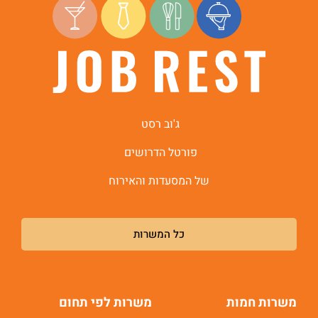
היי, אני סיגי
הצ'אטבוט החכמה
של
ג'וב רסט.
ג'וב רסט
פורטל הדרושים
של המסעדות והאירוח
כל המשרות
משרות חמות
משרות לפי תחום