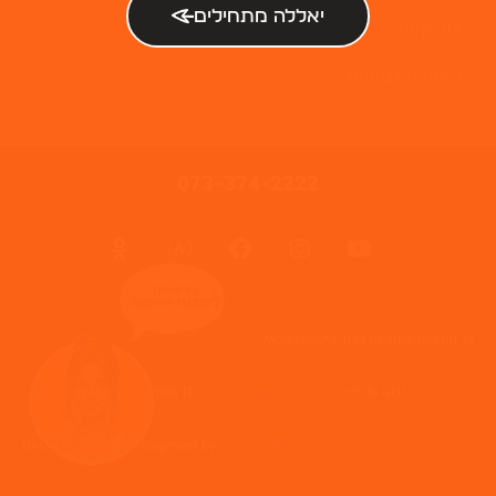
יאללה מתחילים
צור קשר
הצהרת נגישות
073-374-2222
הרשמה
לסוכנת החכמה
כל הזכויות שמורות לג'וב קיטשן ישראל
נבנה על ידי: Web complex IT
halafamir@gmail.com
Online Business Development by
Dana Golds