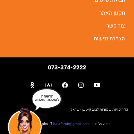
חבילות פרסום
תקנון האתר
יאללה מתחילים
צור קשר
הצהרת נגישות
073-374-2222
הרשמה
לסוכנת החכמה
כל הזכויות שמורות לג'וב קיטשן ישראל
נבנה על ידי: Web complex IT
halafamir@gmail.com