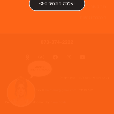
יאללה מתחילים
צור קשר
הצהרת נגישות
073-374-2222
הרשמה
לסוכנת החכמה
כל הזכויות שמורות לג'וב קיטשן ישראל
נבנה על ידי: Web complex IT
halafamir@gmail.com
Online Business Development by
Dana Golds