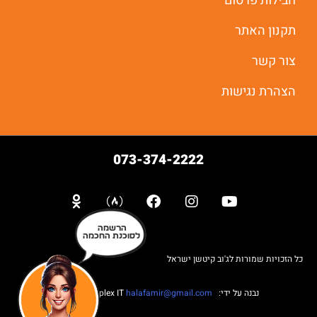
חבילות פרסום
תקנון האתר
צור קשר
הצהרת נגישות
073-374-2222
הרשמה
לסוכנת החכמה
כל הזכויות שמורות לג'וב קיטשן ישראל
נבנה על ידי: Web complex IT
halafamir@gmail.com