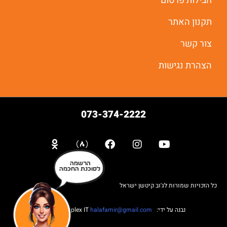
חבילות פרסום
תקנון האתר
צור קשר
הצהרת נגישות
073-374-2222
הרשמה
לסוכנת החכמה
כל הזכויות שמורות לג'וב קיטשן ישראל
נבנה על ידי: Web complex IT
halafamir@gmail.com