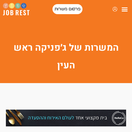
פרסום משרות
המשרות של ג׳פניקה ראש
העין