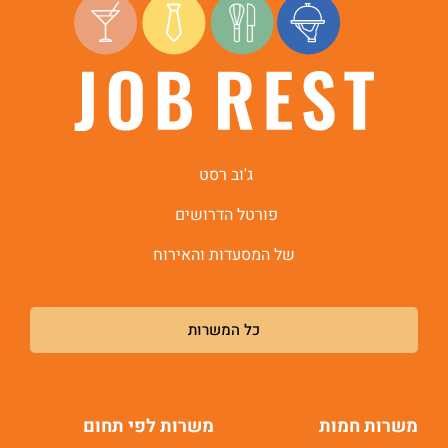
היי, אני סיגי
הצ'אטבוט החכמה
של
ג'וב רסט.
ג'וב רסט
פורטל הדרושים
של המסעדות והאירוח
כל המשרות
משרות חמות
משרות לפי תחום