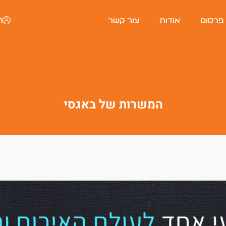
ה
 פרסום
אודות
צור קשר
המשרות של באגסי
פורטל המסעדות של ישראל
היי, אני סיגי
הצ'אטבוט החכמה