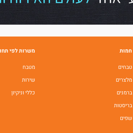
של
ג'וב רסט.
חמות
משרות לפי תחו
טבחים
מטבח
משרות חמות לוואטסאפ
מלצרים
שירות
ברמנים
כללי וניקיון
תוך 60 שניות
בריסטות
יאללה מתחילים
שפים