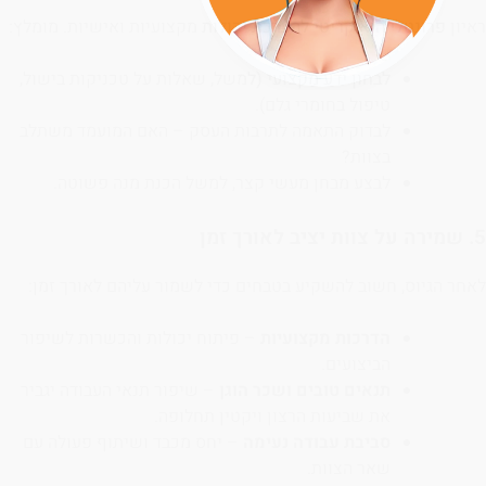
ראיון פרונטלי הוא קריטי להערכת יכולות מקצועיות ואישיות. מומלץ:
לבחון ידע מקצועי (למשל, שאלות על טכניקות בישול,
טיפול בחומרי גלם).
לבדוק התאמה לתרבות העסק – האם המועמד משתלב
בצוות?
לבצע מבחן מעשי קצר, למשל הכנת מנה פשוטה.
5. שמירה על צוות יציב לאורך זמן
לאחר הגיוס, חשוב להשקיע בטבחים כדי לשמור עליהם לאורך זמן:
הדרכות מקצועיות
– פיתוח יכולות והכשרות לשיפור
הביצועים.
תנאים טובים ושכר הוגן
– שיפור תנאי העבודה יגביר
את שביעות הרצון ויקטין תחלופה.
סביבת עבודה נעימה
– יחס מכבד ושיתוף פעולה עם
שאר הצוות.